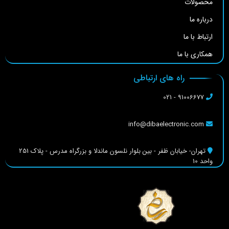
محصولات
درباره ما
ارتباط با ما
همکاری با ما
راه های ارتباطی
91006677 - 021
info@dibaelectronic.com
تهران- خیابان ظفر - بین بلوار نلسون ماندلا و بزرگراه مدرس - پلاک 251
واحد 10