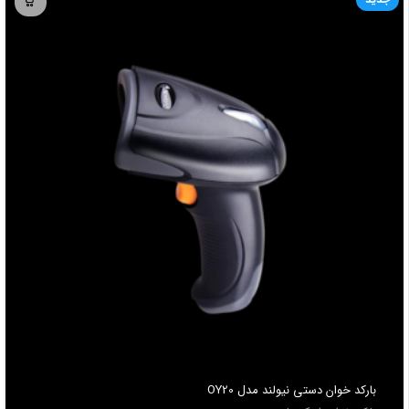
باركد خوان دستي نیولند مدل OY20