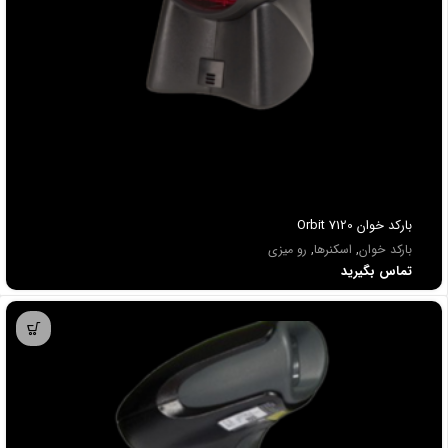
باركد خوان Orbit 7120
بارکد خوان
,
اسکنرها
,
رو میزی
تماس بگیرید