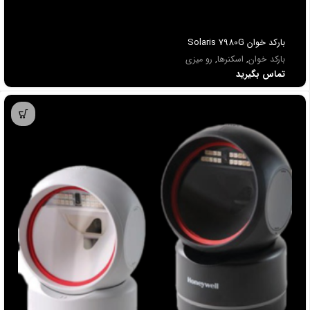
باركد خوان Solaris 7980G
بارکد خوان
,
اسکنرها
,
رو میزی
تماس بگیرید