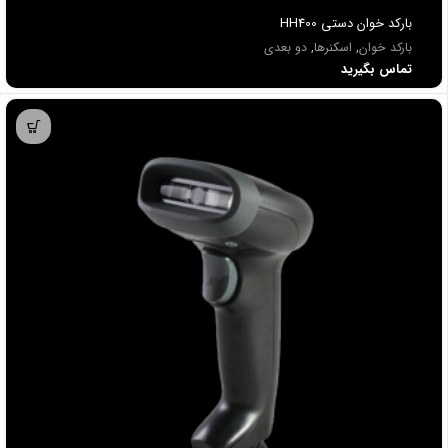
باركد خوان دستي HH400
بارکد خوان
,
اسکنرها
,
دو بعدی
تماس بگیرید