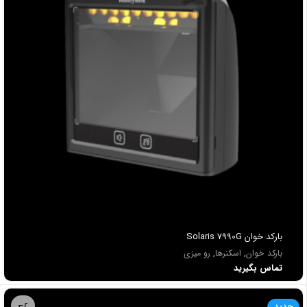
باركد خوان Solaris 7990G
بارکد خوان
,
اسکنرها
,
رو میزی
تماس بگیرید
جدید