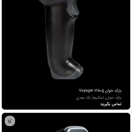
باركد خوان Voyager 1250g
بارکد خوان
,
اسکنرها
,
تک بعدی
تماس بگیرید