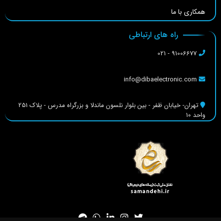
همکاری با ما
راه های ارتباطی
91006677 - 021
info@dibaelectronic.com
تهران- خیابان ظفر - بین بلوار نلسون ماندلا و بزرگراه مدرس - پلاک 251
واحد 10