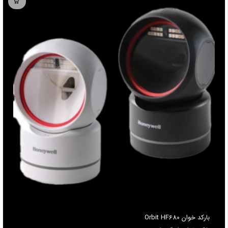
باركد خوان Orbit HF680