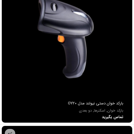
باركد خوان دستي نیولند مدل OY20
بارکد خوان
,
اسکنرها
,
دو بعدی
تماس بگیرید