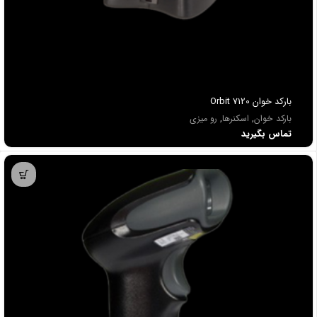
باركد خوان Orbit 7120
بارکد خوان
,
اسکنرها
,
رو میزی
تماس بگیرید