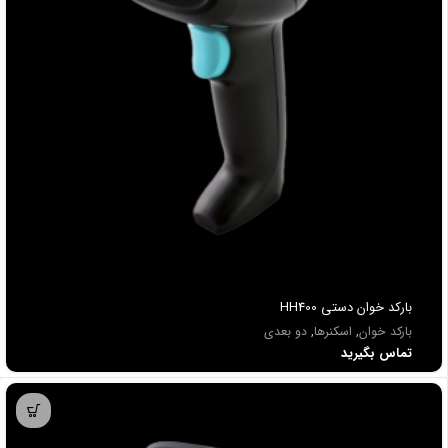
باركد خوان دستي HH400
بارکد خوان
,
اسکنرها
,
دو بعدی
تماس بگیرید