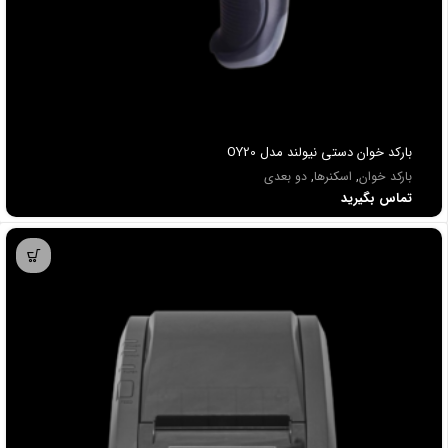
باركد خوان دستي نیولند مدل OY20
بارکد خوان
,
اسکنرها
,
دو بعدی
تماس بگیرید