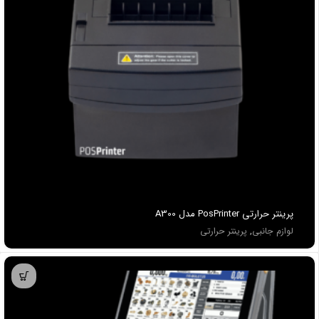
پرينتر حرارتی PosPrinter مدل A300
لوازم جانبی
,
پرینتر حرارتی