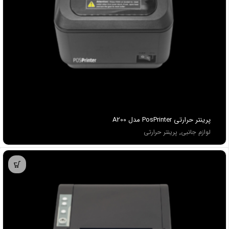
پرينتر حرارتی PosPrinter مدل A200
لوازم جانبی
,
پرینتر حرارتی