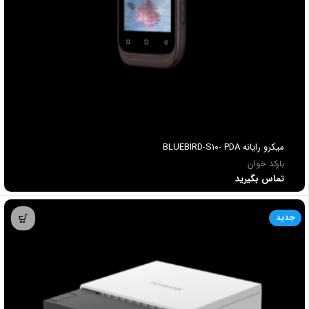
ميكرو رايانه BLUEBIRD-S10- PDA
بارکد خوان
تماس بگیرید
جدید