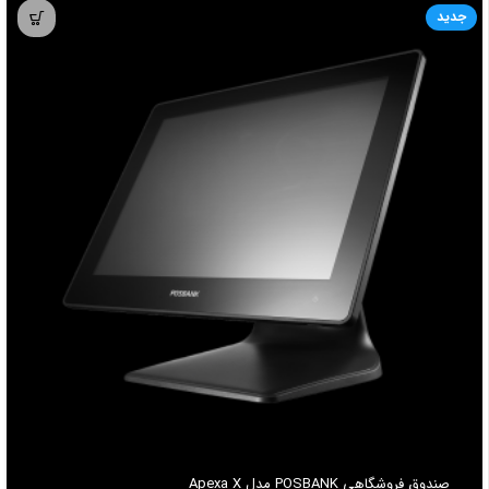
جدید
صندوق فروشگاهي POSBANK مدل Apexa X