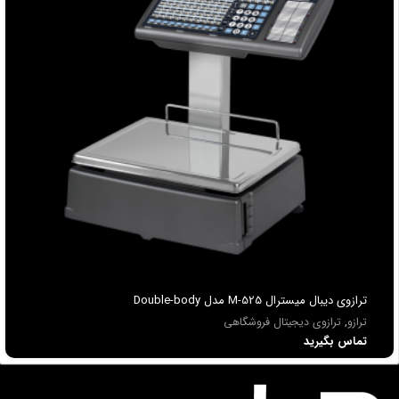
ترازوي ديبال میسترال M-525 مدل Double-body
ترازو
,
ترازوی دیجیتال فروشگاهی
تماس بگیرید