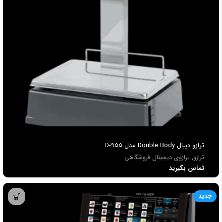
ترازو ديبال Double Body مدل D-955
ترازو
,
ترازوی دیجیتال فروشگاهی
تماس بگیرید
جدید