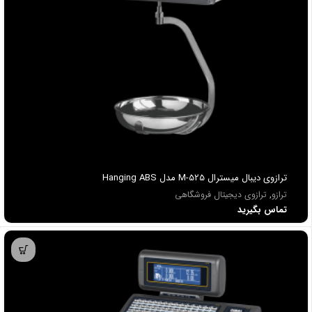
ترازوي ديبال میسترال M-525 مدل Hanging ABS
ترازو
,
ترازوی دیجیتال فروشگاهی
تماس بگیرید