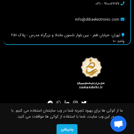
91006677 - 021
info@dibaelectronic.com
تهران- خیابان ظفر - بین بلوار نلسون ماندلا و بزرگراه مدرس - پلاک 251
واحد 10
ما از کوکی ها برای بهبود تجربه شما در وب سایتمان استفاده می کنیم. با
مرور این وب سایت، شما با استفاده از کوکی ها موافقت می کنید.
لطفا برای ادامه مشخصات خود را تکمیل کنید
تمامی حقوق سایت برای شرکت دیبا الکترونیک صبا محفوظ است
0
پذیرفتن
طراحی و اجرا توسط
بلومی تک