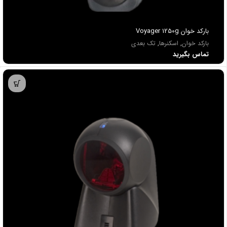
باركد خوان Voyager 1250g
بارکد خوان
,
اسکنرها
,
تک بعدی
تماس بگیرید