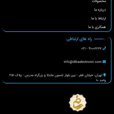
محصولات
درباره ما
ارتباط با ما
همکاری با ما
راه های ارتباطی
91006677 - 021
info@dibaelectronic.com
تهران- خیابان ظفر - بین بلوار نلسون ماندلا و بزرگراه مدرس - پلاک 251
واحد 10