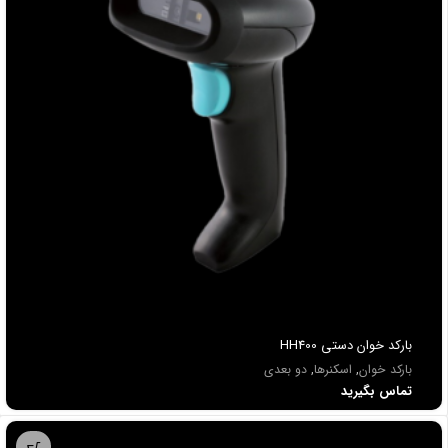
باركد خوان دستي HH400
بارکد خوان
,
اسکنرها
,
دو بعدی
تماس بگیرید