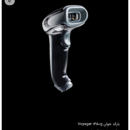
باركد خوان Voyager 1450g