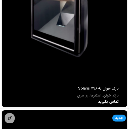
باركد خوان Solaris 7980G
بارکد خوان
,
اسکنرها
,
رو میزی
تماس بگیرید
جدید