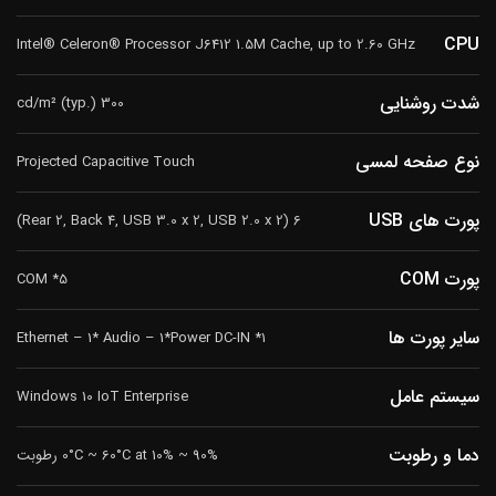
CPU
Intel® Celeron® Processor J6412 1.5M Cache, up to 2.60 GHz
شدت روشنایی
cd/m² (typ.) 300
نوع صفحه لمسی
Projected Capacitive Touch
پورت های USB
6 (Rear 2, Back 4, USB 3.0 x 2, USB 2.0 x 2)
پورت COM
5* COM
سایر پورت ها
1* Ethernet – 1* Audio – 1*Power DC-IN
سیستم عامل
Windows 10 IoT Enterprise
دما و رطوبت
0°C ~ 60°C at 10% ~ 90% رطوبت