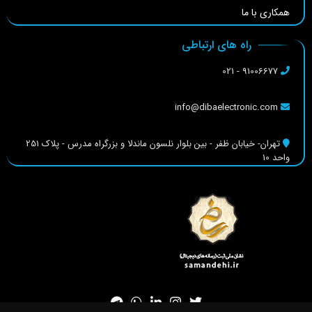
همکاری با ما
راه های ارتباطی
91006677 - 021
info@dibaelectronic.com
تهران- خیابان ظفر - بین بلوار نلسون ماندلا و بزرگراه مدرس - پلاک 251
واحد 10