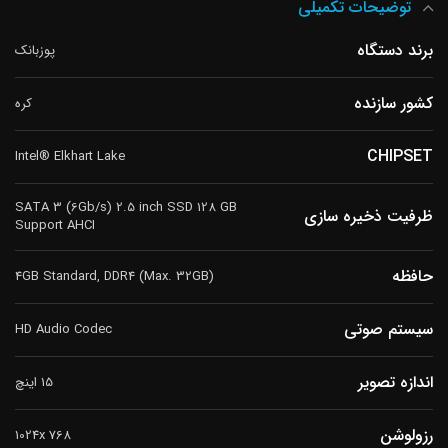
توضیحات تکمیلی
برند دستگاه
پوزبانک
کشور سازنده
کره
CHIPSET
Intel® Elkhart Lake
SATA 3 (6Gb/s) 2.5 inch SSD 128 GB
ظرفیت ذخیره سازی
Support AHCI
حافظه
4GB Standard, DDR4 (Max. 32GB)
سیستم صوتی
HD Audio Codec
اندازه تصویر
15 اینچ
رزولوشن
1024x 768