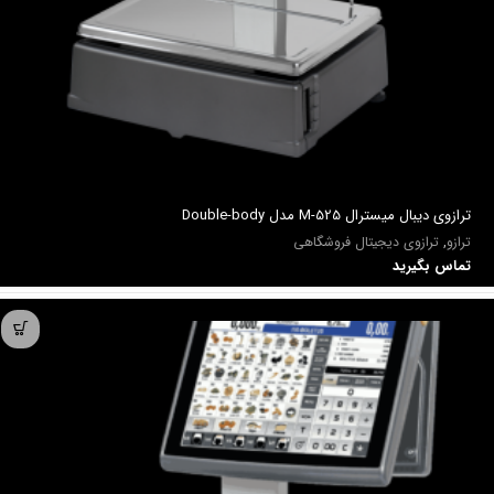
ترازوي ديبال میسترال M-525 مدل Double-body
ترازو
,
ترازوی دیجیتال فروشگاهی
تماس بگیرید