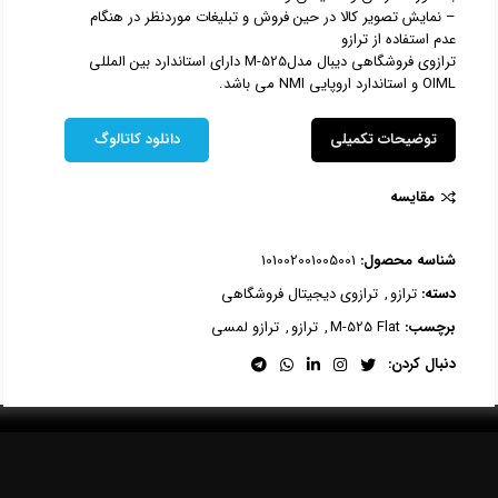
– نمایش تصویر کالا در حین فروش و تبلیغات موردنظر در هنگام
عدم استفاده از ترازو
ترازوی فروشگاهی دیبال مدلM-525 دارای استاندارد بین المللی
OIML و استاندارد اروپایی NMI می باشد.
توضیحات تکمیلی
دانلود کاتالوگ
مقایسه
شناسه محصول:
101002001005001
دسته:
ترازو
,
ترازوی دیجیتال فروشگاهی
برچسب:
M-525 Flat
,
ترازو
,
ترازو لمسی
دنبال کردن: