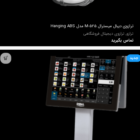
ترازوي ديبال میسترال M-525 مدل Hanging ABS
ترازو
,
ترازوی دیجیتال فروشگاهی
تماس بگیرید
جدید