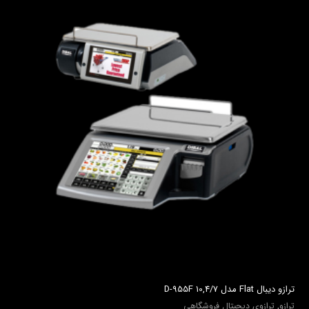
ترازو ديبال Flat مدل D-955F 10,4/7
ترازو
,
ترازوی دیجیتال فروشگاهی