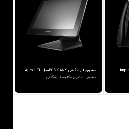
روشگاهی POSBANK مدل Imprex
صندوق فروشگاهي POS BANKمدل Apexa TL
i3
صندوق
,
صندوق مکانیزه فروشگاهی