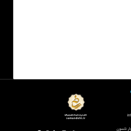
ار نلسون