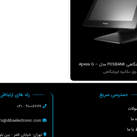
صندوق فروشگاهي POSBANK مدل Apexa G –
ق مکانیزه فروشگاهی
دسترسی سریع
راه های ارتباطی
91006677 - 021
لات
ه ما
info@dibaelectronic.com
 با ما
تهران- خیابان ظفر - بین بلو