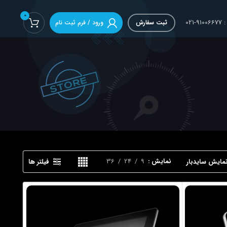
0
02
ثبت سفارش
ورود / فرم ثبت نام
نمایش
9
24
36
مایش سایدبار
فیلتر ها