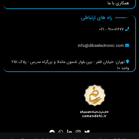
همکاری با ما
راه های ارتباطی
91006677 - 021
info@dibaelectronic.com
تهران- خیابان ظفر - بین بلوار نلسون ماندلا و بزرگراه مدرس - پلاک 251
واحد 10