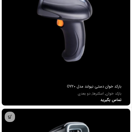
باركد خوان دستي نیولند مدل OY20
بارکد خوان
,
اسکنرها
,
دو بعدی
تماس بگیرید