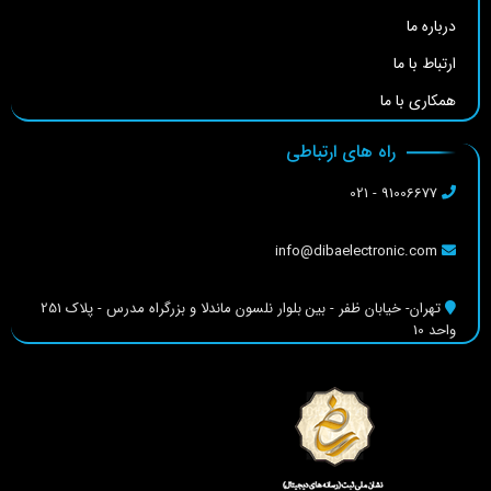
درباره ما
ارتباط با ما
همکاری با ما
راه های ارتباطی
91006677 - 021
info@dibaelectronic.com
تهران- خیابان ظفر - بین بلوار نلسون ماندلا و بزرگراه مدرس - پلاک 251
واحد 10