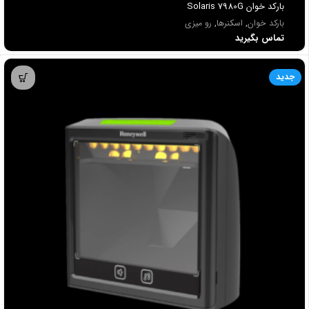
باركد خوان Solaris 7980G
بارکد خوان
,
اسکنرها
,
رو میزی
تماس بگیرید
جدید