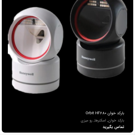
باركد خوان Orbit HF680
بارکد خوان
,
اسکنرها
,
رو میزی
تماس بگیرید