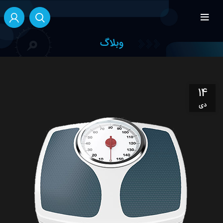
آنلاین هستیم
آماده پاسخگویی به سوالات شما هستیم!
وبلاگ
سلام، چطور میتونم کمکتون کنم؟
برای ادامه لطفا مشخصات خود را وارد کنید.
14
نام*
1
از
2
دی
بعدی
سلام، لطفاً برای ادامه بخش مورد نظر را انتخاب کنید.
پشتیبانی محصولات
فروش محصولات