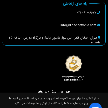
راه های ارتباطی
91006677 - 021
info@dibaelectronic.com
تهران- خیابان ظفر - بین بلوار نلسون ماندلا و بزرگراه مدرس - پلاک 251
واحد 10
ما از کوکی ها برای بهبود تجربه شما در وب سایتمان استفاده می کنیم. با
مرور این وب سایت، شما با استفاده از کوکی ها موافقت می کنید.
لطفا برای ادامه مشخصات خود را تکمیل کنید
تمامی حقوق سایت برای شرکت دیبا الکترونیک صبا محفوظ است