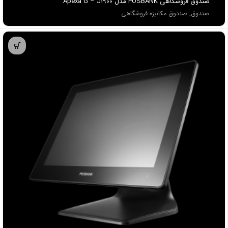
صندوق فروشگاهي POSBANK مدل Apexa G – J1900
صندوق
,
صندوق مکانیزه فروشگاهی