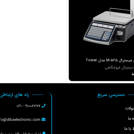
 M-525 مدل Tower
 دیجیتال فروشگاهی
د
دسترسی سریع
راه های ارتباطی
91006677 - 021
لات
ه ما
info@dibaelectronic.com
 با ما
تهران- خیابان ظفر - بین بلو