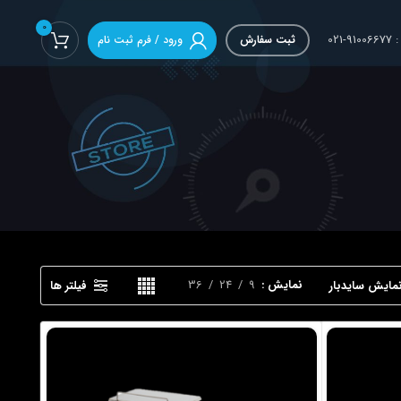
0
02
ثبت سفارش
ورود / فرم ثبت نام
نمایش
9
24
36
مایش سایدبار
فیلتر ها