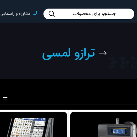
مشاوره و راهنمایی : 91006677-1
ترازو لمسی
ن