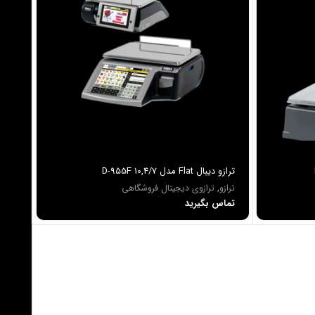
ترازو ديبال Flat مدل D-955F 10,4/7
ترازو
,
ترازوی دیجیتال فروشگاهی
تماس بگیرید