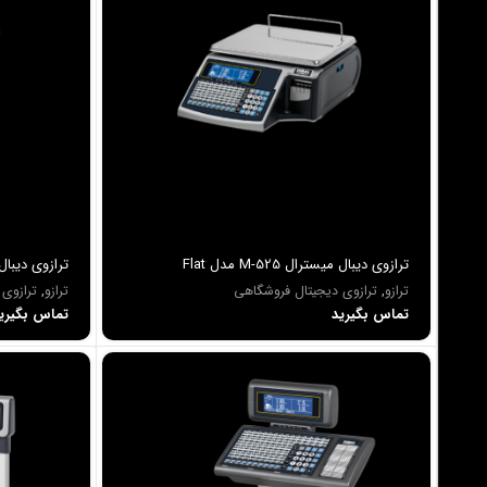
ترازوی دیبال میسترال M-525 مدل Flat
ABS
ترازو
,
ترازوی دیجیتال فروشگاهی
ترازو
,
ترازوی
تماس بگیرید
تماس بگیری
آنلاین هستیم
آماده پاسخگویی به سوالات شما هستیم!